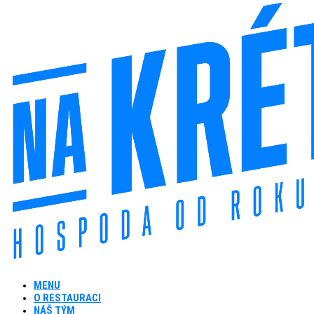
MENU
O RESTAURACI
NÁŠ TÝM