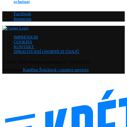
ochutnat
Facebook
Instagram
IMPRESSUM
COOKIES
KONTAKT
ZPRACOVÁNÍ OSOBNÍCH ÚDAJŮ
© 2016–
2026
Hedvika Koželuhová | NA KRÉTĚ
Webdesign
Kateřina Šváchová | creative services