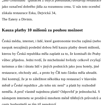
„Bib Gourmand“ (panáček z bílých pneumatik) dostávají restaurace
jako označení dobrého jídla za rozumnou cenu. U nás toto ocenění
získala restaurace Eska, Dejvická 34,
The Eatery a Divinis.
Kauza platby 10 milionů za pouhou možnost
Česká média, internet, i lidé, které gastronomie trochu zajímá (nebo
naopak nezajímá) poslední dobou řeší kauzu platby deseti milionů,
kterou by Česká republika měla zaplatit za to, že komisaři do Prahy
vůbec přijedou. Jedni tvrdí, že michelinské hvězdy celkově zvyšují
turismus a tím i útratu lidí v jiných podnicích jako jsou hotely, jiné
restaurace, obchody atd., a proto by ČR tuto částku měla uhradit.
Jiní kontrují, že je to záležitost několika top restaurací v hlavním
městě a České republice „do toho nic není“ a platit by rozhodně
neměla. A proč vlastně najednou platit? Odpověď je jednoduchá. S
nástupem internetu se prodává mnohem méně tištěných průvodců a
cesty hodnotitelů se tím již nepokryjí.