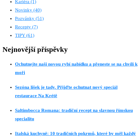
Kariéra
(1)
Novinky
(40)
Pozvánky
(51)
Recepty
(7)
TIPY
(61)
Nejnovější příspěvky
Ochutnejte naši novou rybí nabídku a přeneste se na chvíli k
moři
Sezóna lišek je tady. Přijďte ochutnat nový speciál
restaurace Na Krétě
Saltimbocca Romana: tradiční recept na slavnou římskou
specialitu
Italská kuchyně: 10 tradičních pokrmů, které by měl každý