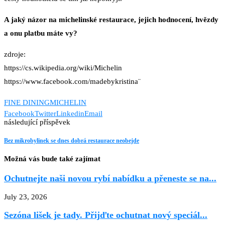
A jaký názor na michelinské restaurace, jejich hodnocení, hvězdy
a onu platbu máte vy?
zdroje:
https://cs.wikipedia.org/wiki/Michelin
https://www.facebook.com/madebykristina¨
FINE DINING
MICHELIN
Facebook
Twitter
Linkedin
Email
následující příspěvek
Bez mikrobylinek se dnes dobrá restaurace neobejde
Možná vás bude také zajímat
Ochutnejte naši novou rybí nabídku a přeneste se na...
July 23, 2026
Sezóna lišek je tady. Přijďte ochutnat nový speciál...