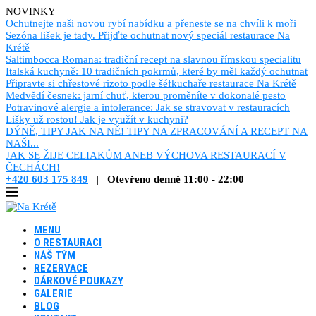
NOVINKY
Ochutnejte naši novou rybí nabídku a přeneste se na chvíli k moři
Sezóna lišek je tady. Přijďte ochutnat nový speciál restaurace Na
Krétě
Saltimbocca Romana: tradiční recept na slavnou římskou specialitu
Italská kuchyně: 10 tradičních pokrmů, které by měl každý ochutnat
Připravte si chřestové rizoto podle šéfkuchaře restaurace Na Krétě
Medvědí česnek: jarní chuť, kterou proměníte v dokonalé pesto
Potravinové alergie a intolerance: Jak se stravovat v restauracích
Lišky už rostou! Jak je využít v kuchyni?
DÝNĚ, TIPY JAK NA NĚ! TIPY NA ZPRACOVÁNÍ A RECEPT NA
NAŠI...
JAK SE ŽIJE CELIAKŮM ANEB VÝCHOVA RESTAURACÍ V
ČECHÁCH!
+420 603 175 849
|
Otevřeno denně 11:00 - 22:00
MENU
O RESTAURACI
NÁŠ TÝM
REZERVACE
DÁRKOVÉ POUKAZY
GALERIE
BLOG