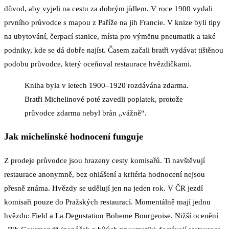
důvod, aby vyjeli na cestu za dobrým jídlem. V roce 1900 vydali
prvního průvodce s mapou z Paříže na jih Francie. V knize byli tipy
na ubytování, čerpací stanice, místa pro výměnu pneumatik a také
podniky, kde se dá dobře najíst. Časem začali bratři vydávat tištěnou
podobu průvodce, který oceňoval restaurace hvězdičkami.
Kniha byla v letech 1900–1920 rozdávána zdarma.
Bratři Michelinové poté zavedli poplatek, protože
průvodce zdarma nebyl brán „vážně“.
Jak michelinské hodnocení funguje
Z prodeje průvodce jsou hrazeny cesty komisařů. Ti navštěvují
restaurace anonymně, bez ohlášení a kritéria hodnocení nejsou
přesně známa. Hvězdy se udělují jen na jeden rok. V ČR jezdí
komisaři pouze do Pražských restaurací. Momentálně mají jednu
hvězdu: Field a La Degustation Boheme Bourgeoise. Nižší ocenění