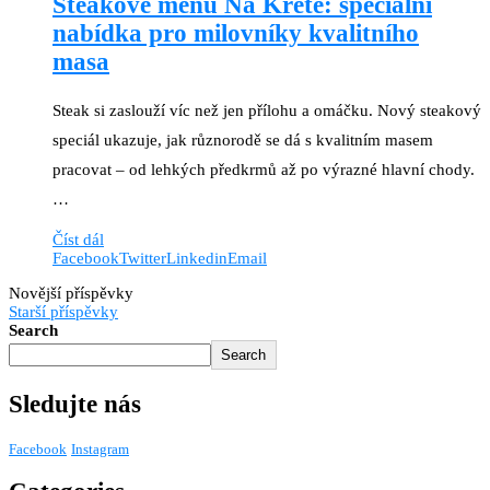
Steakové menu Na Krétě: speciální
nabídka pro milovníky kvalitního
masa
Steak si zaslouží víc než jen přílohu a omáčku. Nový steakový
speciál ukazuje, jak různorodě se dá s kvalitním masem
pracovat – od lehkých předkrmů až po výrazné hlavní chody.
…
Číst dál
Facebook
Twitter
Linkedin
Email
Novější příspěvky
Starší příspěvky
Search
Search
Sledujte nás
Facebook
Instagram