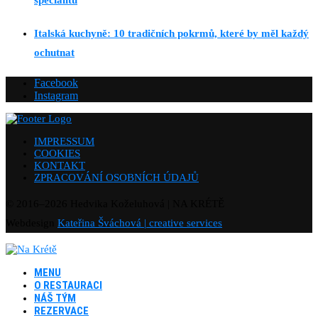
specialitu
Italská kuchyně: 10 tradičních pokrmů, které by měl každý
ochutnat
Facebook
Instagram
IMPRESSUM
COOKIES
KONTAKT
ZPRACOVÁNÍ OSOBNÍCH ÚDAJŮ
© 2016–
2026
Hedvika Koželuhová | NA KRÉTĚ
Webdesign
Kateřina Šváchová | creative services
MENU
O RESTAURACI
NÁŠ TÝM
REZERVACE