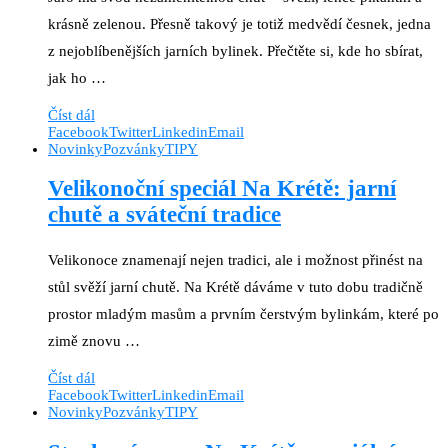
krásně zelenou. Přesně takový je totiž medvědí česnek, jedna
z nejoblíbenějších jarních bylinek. Přečtěte si, kde ho sbírat,
jak ho …
Číst dál
Facebook
Twitter
Linkedin
Email
Novinky
Pozvánky
TIPY
Velikonoční speciál Na Krétě: jarní
chutě a sváteční tradice
Velikonoce znamenají nejen tradici, ale i možnost přinést na
stůl svěží jarní chutě. Na Krétě dáváme v tuto dobu tradičně
prostor mladým masům a prvním čerstvým bylinkám, které po
zimě znovu …
Číst dál
Facebook
Twitter
Linkedin
Email
Novinky
Pozvánky
TIPY