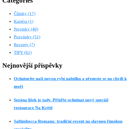
Categories
Články
(17)
Kariéra
(1)
Novinky
(40)
Pozvánky
(51)
Recepty
(7)
TIPY
(61)
Nejnovější příspěvky
Ochutnejte naši novou rybí nabídku a přeneste se na chvíli k
moři
Sezóna lišek je tady. Přijďte ochutnat nový speciál
restaurace Na Krétě
Saltimbocca Romana: tradiční recept na slavnou římskou