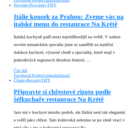
Facebook
Twitter
Linkedin
Email
Novinky
Pozvánky
TIPY
Itálie kousek za Prahou: Zveme vás na
italské menu do restaurace Na Krétě
Italská kuchyně patří mezi nejoblíbenější na světě. V našem
novém tematickém speciálu jsme se zaměřili na tradiční
italskou kuchyni, výrazné chutě a speciality, které mají v
jednotlivých regionech dlouhou historii. …
Číst dál
Facebook
Twitter
Linkedin
Email
Články
Recepty
TIPY
Připravte si chřestové rizoto podle
šéfkuchaře restaurace Na Krétě
Jaro má v kuchyni mnoho podob, ale žádná není tak elegantní
a svěží jako chřest. Tato královská zelenina se po zimě vrací v
plné síle a my v hořovické restauraci Na …