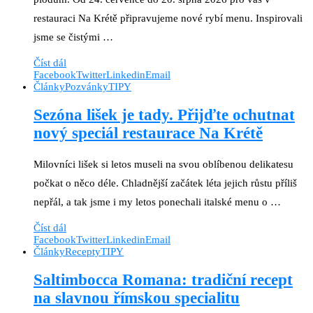
restauraci Na Krétě připravujeme nové rybí menu. Inspirovali
jsme se čistými …
Číst dál
Facebook
Twitter
Linkedin
Email
Články
Pozvánky
TIPY
Sezóna lišek je tady. Přijďte ochutnat
nový speciál restaurace Na Krétě
Milovníci lišek si letos museli na svou oblíbenou delikatesu
počkat o něco déle. Chladnější začátek léta jejich růstu příliš
nepřál, a tak jsme i my letos ponechali italské menu o …
Číst dál
Facebook
Twitter
Linkedin
Email
Články
Recepty
TIPY
Saltimbocca Romana: tradiční recept
na slavnou římskou specialitu