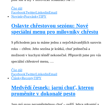
Číst dál
Facebook
Twitter
Linkedin
Email
Novinky
Pozvánky
TIPY
Oslavte chřestovou sezónu: Nové
speciální menu pro milovníky chřestu
S příchodem jara tu máme jednu z nejočekávanějších surovin
roku – chřest. Jeho sezóna je krátká, chuť jedinečná a
možnosti v kuchyni téměř nekonečné. Připravili jsme pro vás
speciální chřestové menu, …
Číst dál
Facebook
Twitter
Linkedin
Email
Články
Recepty
TIPY
Medvědí česnek: jarní chuť, kterou
proměníte v dokonalé pesto
Jaro má svou nezaměnitelnou chuť – svěží, lehce pikantní a