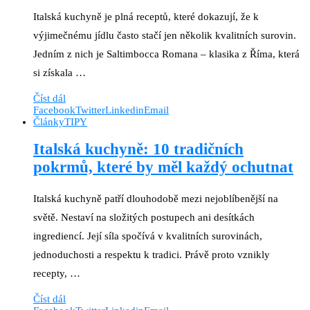
Italská kuchyně je plná receptů, které dokazují, že k
výjimečnému jídlu často stačí jen několik kvalitních surovin.
Jedním z nich je Saltimbocca Romana – klasika z Říma, která
si získala …
Číst dál
Facebook
Twitter
Linkedin
Email
Články
TIPY
Italská kuchyně: 10 tradičních
pokrmů, které by měl každý ochutnat
Italská kuchyně patří dlouhodobě mezi nejoblíbenější na
světě. Nestaví na složitých postupech ani desítkách
ingrediencí. Její síla spočívá v kvalitních surovinách,
jednoduchosti a respektu k tradici. Právě proto vznikly
recepty, …
Číst dál