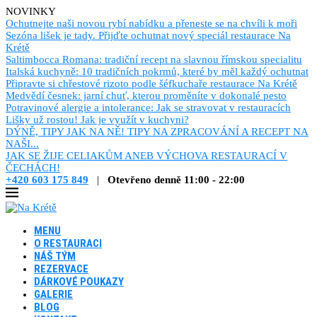
NOVINKY
Ochutnejte naši novou rybí nabídku a přeneste se na chvíli k moři
Sezóna lišek je tady. Přijďte ochutnat nový speciál restaurace Na
Krétě
Saltimbocca Romana: tradiční recept na slavnou římskou specialitu
Italská kuchyně: 10 tradičních pokrmů, které by měl každý ochutnat
Připravte si chřestové rizoto podle šéfkuchaře restaurace Na Krétě
Medvědí česnek: jarní chuť, kterou proměníte v dokonalé pesto
Potravinové alergie a intolerance: Jak se stravovat v restauracích
Lišky už rostou! Jak je využít v kuchyni?
DÝNĚ, TIPY JAK NA NĚ! TIPY NA ZPRACOVÁNÍ A RECEPT NA
NAŠI...
JAK SE ŽIJE CELIAKŮM ANEB VÝCHOVA RESTAURACÍ V
ČECHÁCH!
+420 603 175 849
|
Otevřeno denně 11:00 - 22:00
MENU
O RESTAURACI
NÁŠ TÝM
REZERVACE
DÁRKOVÉ POUKAZY
GALERIE
BLOG