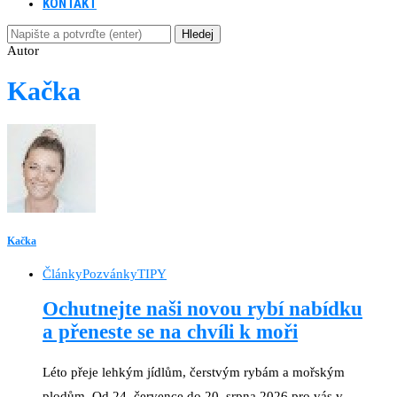
KONTAKT
Hledej
Autor
Kačka
Kačka
Články
Pozvánky
TIPY
Ochutnejte naši novou rybí nabídku
a přeneste se na chvíli k moři
Léto přeje lehkým jídlům, čerstvým rybám a mořským
plodům. Od 24. července do 20. srpna 2026 pro vás v