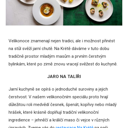
Velikonoce znamenají nejen tradici, ale i možnost přinést
na stůl svěží jarní chutě. Na Krétě dáváme v tuto dobu
tradičně prostor mladým masům a prvním čerstvým
bylinkám, které po zimě znovu vracejí svěžest do kuchyně.
JARO NA TALÍŘI
Jarní kuchyně se opírá o jednoduché suroviny a jejich
čerstvost. V našem velikonočním speciálu proto hrají
důležitou roli medvědí česnek, špenát, kopřivy nebo mladý
hrášek, které krásně doplňují tradiční velikonoční
ingredience – jehněčí a králičí maso či vejce v různých
úpravách. Zveme vás do
restaurace Na Krétě
na naši