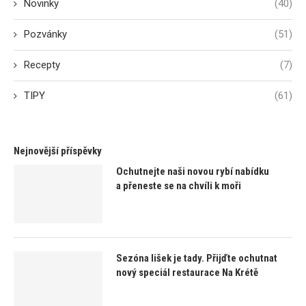
Novinky
(40)
Pozvánky
(51)
Recepty
(7)
TIPY
(61)
Nejnovější příspěvky
Ochutnejte naši novou rybí nabídku
a přeneste se na chvíli k moři
Sezóna lišek je tady. Přijďte ochutnat
nový speciál restaurace Na Krétě