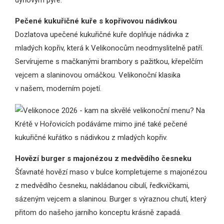
Pečené kukuřičné kuře s kopřivovou nádivkou
Dozlatova upečené kukuřičné kuře doplňuje nádivka z
mladých kopřiv, která k Velikonocům neodmyslitelně patří.
Servírujeme s mačkanými brambory s pažitkou, křepelčím
vejcem a slaninovou omáčkou. Velikonoční klasika
v našem, moderním pojetí.
Hovězí burger s majonézou z medvědího česneku
Šťavnaté hovězí maso v bulce kompletujeme s majonézou
z medvědího česneku, nakládanou cibulí, ředkvičkami,
sázeným vejcem a slaninou. Burger s výraznou chutí, který
přitom do našeho jarního konceptu krásně zapadá.