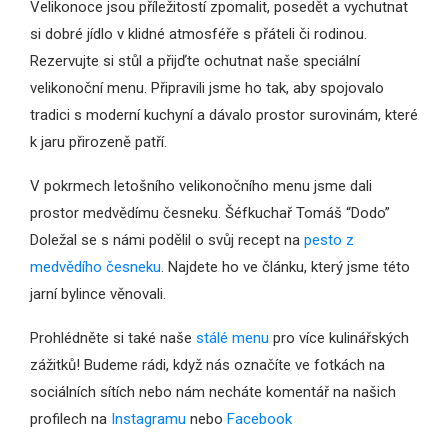
Velikonoce jsou příležitostí zpomalit, posedět a vychutnat
si dobré jídlo v klidné atmosféře s přáteli či rodinou.
Rezervujte si stůl a přijďte ochutnat naše speciální
velikonoční menu. Připravili jsme ho tak, aby spojovalo
tradici s moderní kuchyní a dávalo prostor surovinám, které
k jaru přirozeně patří.
V pokrmech letošního velikonočního menu jsme dali
prostor medvědímu česneku. Šéfkuchař Tomáš “Dodo”
Doležal se s námi podělil o svůj recept na
pesto z
medvědího česneku
. Najdete ho ve článku, který jsme této
jarní bylince věnovali.
Prohlédněte si také naše
stálé menu
pro více kulinářských
zážitků! Budeme rádi, když nás označíte ve fotkách na
sociálních sítích nebo nám necháte komentář na našich
profilech na
Instagramu
nebo
Facebook